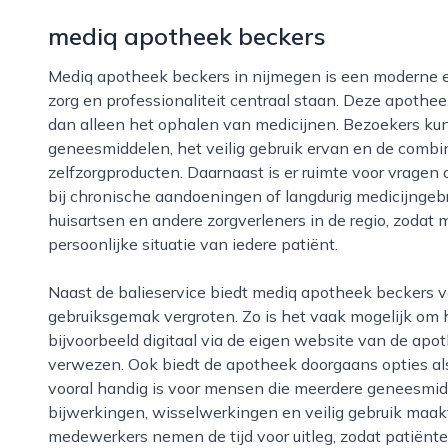
mediq apotheek beckers
Mediq apotheek beckers in nijmegen is een moderne en toegankelijke apotheek waar persoonlijke
zorg en professionaliteit centraal staan. Deze apoth
dan alleen het ophalen van medicijnen. Bezoekers kun
geneesmiddelen, het veilig gebruik ervan en de combi
zelfzorgproducten. Daarnaast is er ruimte voor vragen
bij chronische aandoeningen of langdurig medicijng
huisartsen en andere zorgverleners in de regio, zodat 
persoonlijke situatie van iedere patiënt.
Naast de balieservice biedt mediq apotheek beckers verschillende extra diensten die het
gebruiksgemak vergroten. Zo is het vaak mogelijk om 
bijvoorbeeld digitaal via de eigen website van de ap
verwezen. Ook biedt de apotheek doorgaans opties als
vooral handig is voor mensen die meerdere geneesmidde
bijwerkingen, wisselwerkingen en veilig gebruik maakt
medewerkers nemen de tijd voor uitleg, zodat patiënt