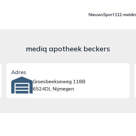
Nieuws
Sport
112-meldi
mediq apotheek beckers
Adres
Groesbeekseweg 118B
6524DL Nijmegen