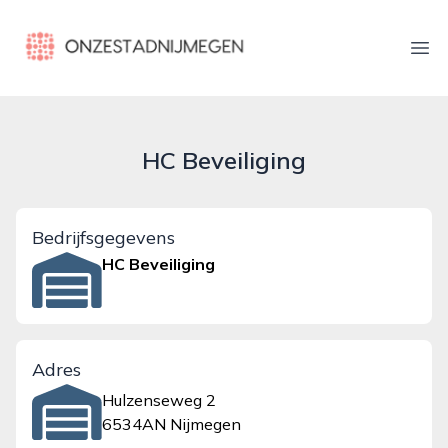
onzestadnijmegen.nl
Ope
HC Beveiliging
Bedrijfsgegevens
HC Beveiliging
Adres
Hulzenseweg 2
6534AN Nijmegen