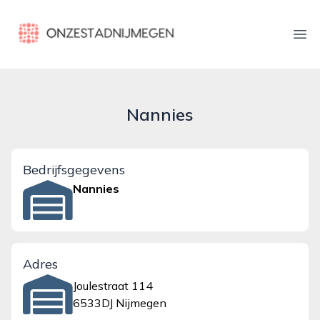
onzestadnijmegen.nl
Ope
Nannies
Bedrijfsgegevens
Nannies
Adres
Joulestraat 114
6533DJ Nijmegen