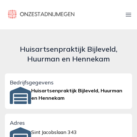
onzestadnijmegen.nl
Ope
Huisartsenpraktijk Bijleveld,
Huurman en Hennekam
Bedrijfsgegevens
Huisartsenpraktijk Bijleveld, Huurman
en Hennekam
Adres
Sint Jacobslaan 343