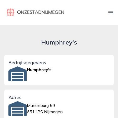
onzestadnijmegen.nl
Ope
Humphrey's
Bedrijfsgegevens
Humphrey's
Adres
Mariënburg 59
6511PS Nijmegen