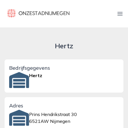
onzestadnijmegen.nl
Ope
Hertz
Bedrijfsgegevens
Hertz
Adres
Prins Hendrikstraat 30
6521AW Nijmegen