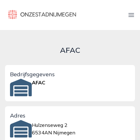
onzestadnijmegen.nl
Ope
AFAC
Bedrijfsgegevens
AFAC
Adres
Hulzenseweg 2
6534AN Nijmegen