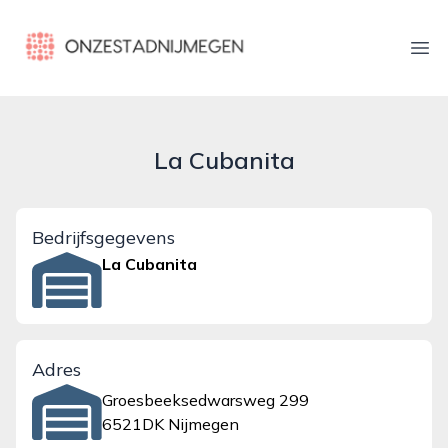
onzestadnijmegen.nl
Ope
La Cubanita
Bedrijfsgegevens
La Cubanita
Adres
Groesbeeksedwarsweg 299
6521DK Nijmegen