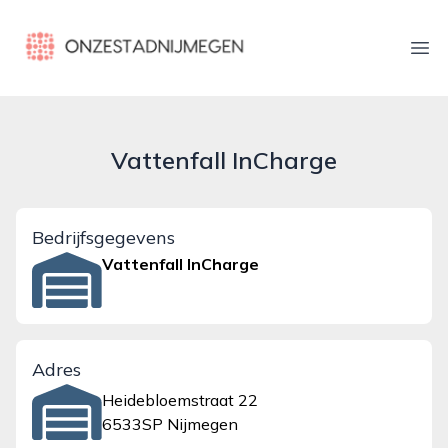
onzestadnijmegen.nl
Ope
Vattenfall InCharge
Bedrijfsgegevens
Vattenfall InCharge
Adres
Heidebloemstraat 22
6533SP Nijmegen