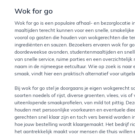
Wok for go
Wok for go is een populaire afhaal- en bezorglocatie in nijmegen waar liefhebbers van aziatische
maaltijden terecht kunnen voor een snelle, smakelijke 
vooral op gasten die houden van wokgerechten die ter
ingrediënten en sauzen. Bezoekers ervaren wok for go
doordeweekse avonden, studentenmaaltijden en snelle
van snelle service, ruime porties en een overzichtelijk
naam in de nijmeegse eetcultuur. Wie op zoek is naar 
smaak, vindt hier een praktisch alternatief voor uitgeb
Bij wok for go stel je doorgaans je eigen wokgerecht samen, waarbij je kunt kiezen uit verschillende
soorten noedels of rijst, diverse groenten, vlees, vis 
uiteenlopende smaakprofielen, van mild tot pittig. De
houden met persoonlijke voorkeuren en eventuele die
gerechten snel klaar zijn en toch vers bereid worden 
hoe jouw bestelling wordt klaargemaakt. Het bedrijf ri
het aantrekkelijk maakt voor mensen die thuis willen 