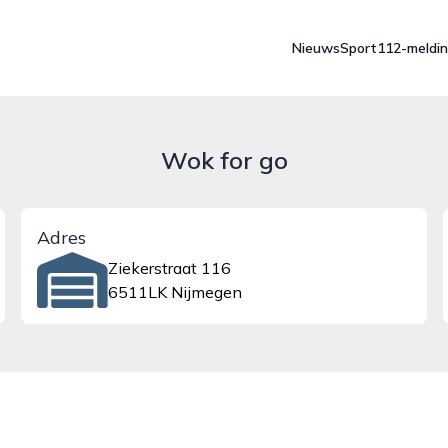
Nieuws
Sport
112-meldi
Wok for go
Adres
Ziekerstraat 116
6511LK Nijmegen