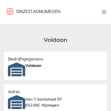
onzestadnijmegen.nl
Ope
Voldaan
Bedrijfsgegevens
Voldaan
Adres
Van 't Santstraat 97
6523BC Nijmegen