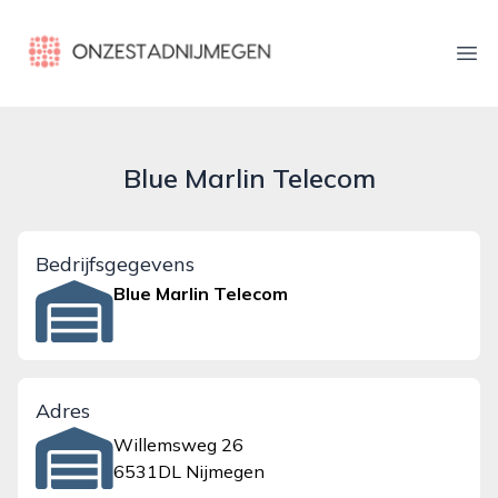
onzestadnijmegen.nl
Ope
Blue Marlin Telecom
Bedrijfsgegevens
Blue Marlin Telecom
Adres
Willemsweg 26
6531DL Nijmegen