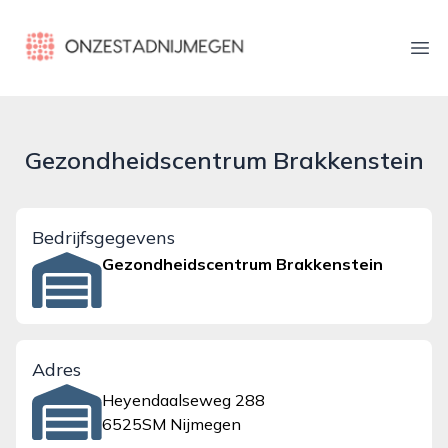
onzestadnijmegen.nl
Ope
Gezondheidscentrum Brakkenstein
Bedrijfsgegevens
Gezondheidscentrum Brakkenstein
Adres
Heyendaalseweg 288
6525SM Nijmegen