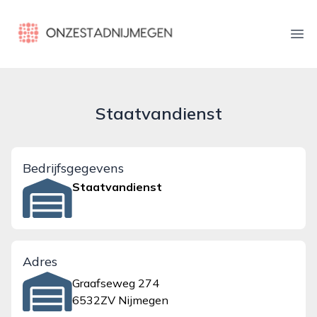
onzestadnijmegen.nl
Ope
Staatvandienst
Bedrijfsgegevens
Staatvandienst
Adres
Graafseweg 274
6532ZV Nijmegen