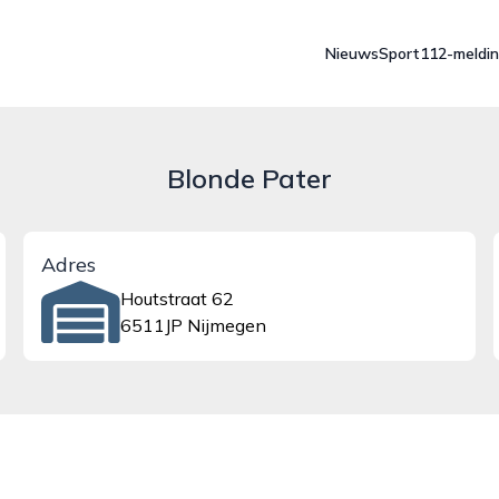
Nieuws
Sport
112-meldi
Blonde Pater
Adres
Houtstraat 62
6511JP Nijmegen