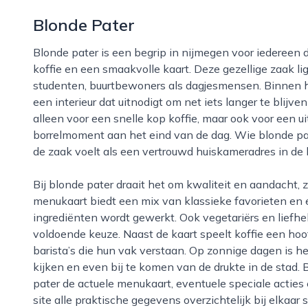
Blonde Pater
Blonde pater is een begrip in nijmegen voor iedereen die houdt van een ontspannen sfeer, goede
koffie en een smaakvolle kaart. Deze gezellige zaak lig
studenten, buurtbewoners als dagjesmensen. Binnen
een interieur dat uitnodigt om net iets langer te blijv
alleen voor een snelle kop koffie, maar ook voor een ui
borrelmoment aan het eind van de dag. Wie blonde pat
de zaak voelt als een vertrouwd huiskameradres in de
Bij blonde pater draait het om kwaliteit en aandacht, zowel in de keuken als in de bediening. De
menukaart biedt een mix van klassieke favorieten en 
ingrediënten wordt gewerkt. Ook vegetariërs en liefh
voldoende keuze. Naast de kaart speelt koffie een ho
barista’s die hun vak verstaan. Op zonnige dagen is h
kijken en even bij te komen van de drukte in de stad
pater de actuele menukaart, eventuele speciale acties 
site alle praktische gegevens overzichtelijk bij elkaa