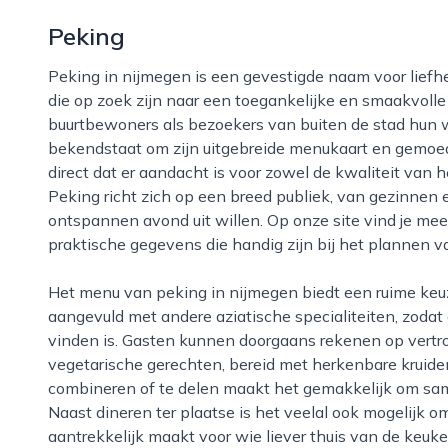
Peking
Peking in nijmegen is een gevestigde naam voor liefhebbers van chinese en aziatische gerechten
die op zoek zijn naar een toegankelijke en smaakvolle
buurtbewoners als bezoekers van buiten de stad hun we
bekendstaat om zijn uitgebreide menukaart en gemoede
direct dat er aandacht is voor zowel de kwaliteit van h
Peking richt zich op een breed publiek, van gezinnen e
ontspannen avond uit willen. Op onze site vind je meer i
praktische gegevens die handig zijn bij het plannen 
Het menu van peking in nijmegen biedt een ruime keuze aan klassieke chinese gerechten, vaak
aangevuld met andere aziatische specialiteiten, zodat 
vinden is. Gasten kunnen doorgaans rekenen op vertrou
vegetarische gerechten, bereid met herkenbare kruide
combineren of te delen maakt het gemakkelijk om sa
Naast dineren ter plaatse is het veelal ook mogelijk o
aantrekkelijk maakt voor wie liever thuis van de keuk