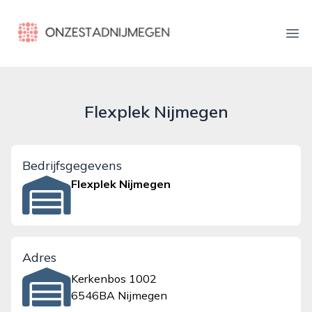
onzestadnijmegen.nl
Ope
Flexplek Nijmegen
Bedrijfsgegevens
Flexplek Nijmegen
Adres
Kerkenbos 1002
6546BA Nijmegen