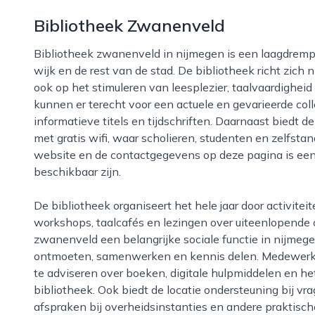
Bibliotheek Zwanenveld
Bibliotheek zwanenveld in nijmegen is een laagdrempelige ontmoetingsplek voor bewoners van de
wijk en de rest van de stad. De bibliotheek richt zich 
ook op het stimuleren van leesplezier, taalvaardigheid
kunnen er terecht voor een actuele en gevarieerde col
informatieve titels en tijdschriften. Daarnaast biedt d
met gratis wifi, waar scholieren, studenten en zelfst
website en de contactgegevens op deze pagina is een
beschikbaar zijn.
De bibliotheek organiseert het hele jaar door activiteiten voor jong en oud, zoals voorleesmomenten,
workshops, taalcafés en lezingen over uiteenlopende 
zwanenveld een belangrijke sociale functie in nijme
ontmoeten, samenwerken en kennis delen. Medewerkers
te adviseren over boeken, digitale hulpmiddelen en he
bibliotheek. Ook biedt de locatie ondersteuning bij v
afspraken bij overheidsinstanties en andere praktisc