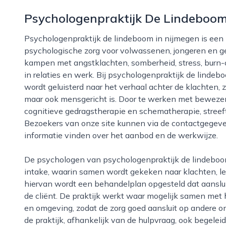
Psychologenpraktijk De Lindeboo
Psychologenpraktijk de lindeboom in nijmegen is een betrokken en toegankelijke praktijk voor
psychologische zorg voor volwassenen, jongeren en ge
kampen met angstklachten, somberheid, stress, burn-
in relaties en werk. Bij psychologenpraktijk de lindeb
wordt geluisterd naar het verhaal achter de klachten, 
maar ook mensgericht is. Door te werken met beweze
cognitieve gedragstherapie en schematherapie, streeft
Bezoekers van onze site kunnen via de contactgegeven
informatie vinden over het aanbod en de werkwijze.
De psychologen van psychologenpraktijk de lindeboom nemen ruim de tijd voor een zorgvuldige
intake, waarin samen wordt gekeken naar klachten, l
hiervan wordt een behandelplan opgesteld dat aansluit
de cliënt. De praktijk werkt waar mogelijk samen met 
en omgeving, zodat de zorg goed aansluit op andere on
de praktijk, afhankelijk van de hulpvraag, ook begelei