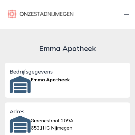
onzestadnijmegen.nl
Ope
Emma Apotheek
Bedrijfsgegevens
Emma Apotheek
Adres
Groenestraat 209A
6531HG Nijmegen