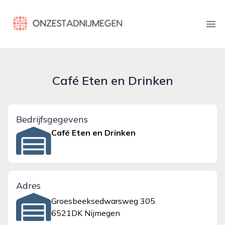
onzestadnijmegen.nl
Ope
Café Eten en Drinken
Bedrijfsgegevens
Café Eten en Drinken
Adres
Groesbeeksedwarsweg 305
6521DK Nijmegen