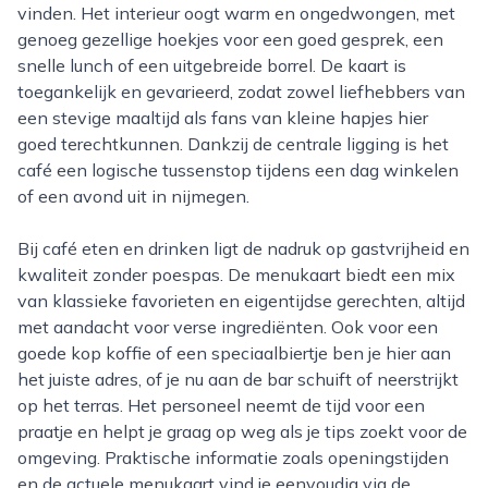
vinden. Het interieur oogt warm en ongedwongen, met
genoeg gezellige hoekjes voor een goed gesprek, een
snelle lunch of een uitgebreide borrel. De kaart is
toegankelijk en gevarieerd, zodat zowel liefhebbers van
een stevige maaltijd als fans van kleine hapjes hier
goed terechtkunnen. Dankzij de centrale ligging is het
café een logische tussenstop tijdens een dag winkelen
of een avond uit in nijmegen.
Bij café eten en drinken ligt de nadruk op gastvrijheid en
kwaliteit zonder poespas. De menukaart biedt een mix
van klassieke favorieten en eigentijdse gerechten, altijd
met aandacht voor verse ingrediënten. Ook voor een
goede kop koffie of een speciaalbiertje ben je hier aan
het juiste adres, of je nu aan de bar schuift of neerstrijkt
op het terras. Het personeel neemt de tijd voor een
praatje en helpt je graag op weg als je tips zoekt voor de
omgeving. Praktische informatie zoals openingstijden
en de actuele menukaart vind je eenvoudig via de