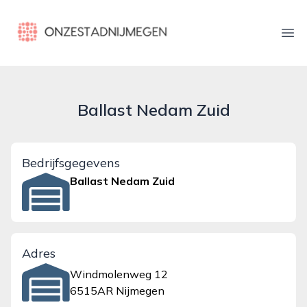
onzestadnijmegen.nl
Ope
Ballast Nedam Zuid
Bedrijfsgegevens
Ballast Nedam Zuid
Adres
Windmolenweg 12
6515AR Nijmegen