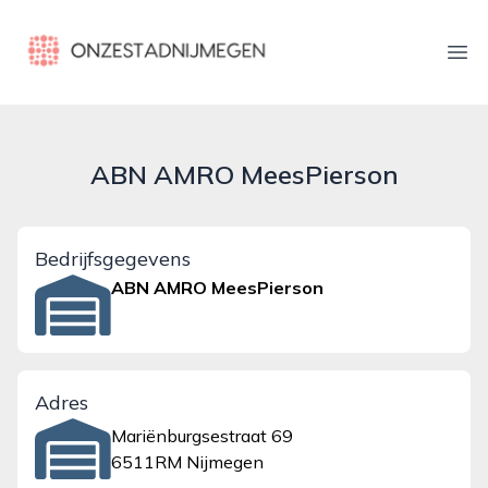
onzestadnijmegen.nl
Ope
ABN AMRO MeesPierson
Bedrijfsgegevens
ABN AMRO MeesPierson
Adres
Mariënburgsestraat 69
6511RM Nijmegen