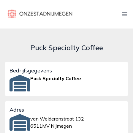
onzestadnijmegen.nl
Ope
Puck Specialty Coffee
Bedrijfsgegevens
Puck Specialty Coffee
Adres
van Welderenstraat 132
6511MV Nijmegen