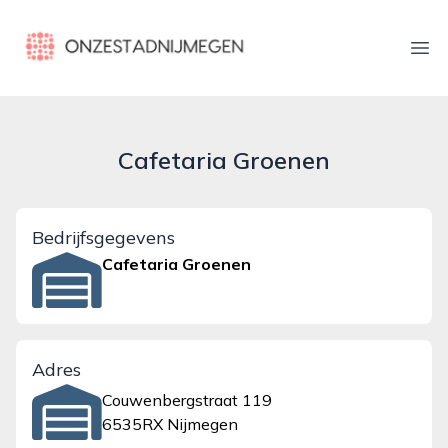
onzestadnijmegen.nl
Ope
Cafetaria Groenen
Bedrijfsgegevens
Cafetaria Groenen
Adres
Couwenbergstraat 119
6535RX Nijmegen