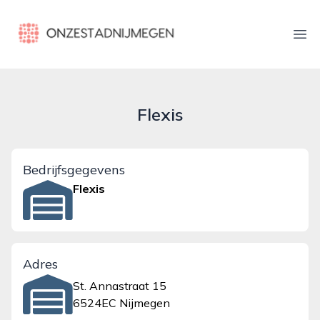
onzestadnijmegen.nl
Ope
Flexis
Bedrijfsgegevens
Flexis
Adres
St. Annastraat 15
6524EC Nijmegen