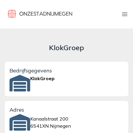
onzestadnijmegen.nl
Ope
KlokGroep
Bedrijfsgegevens
KlokGroep
Adres
Kanaalstraat 200
6541XN Nijmegen