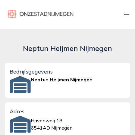
onzestadnijmegen.nl
Ope
Neptun Heijmen Nijmegen
Bedrijfsgegevens
Neptun Heijmen Nijmegen
Adres
Havenweg 18
6541AD Nijmegen