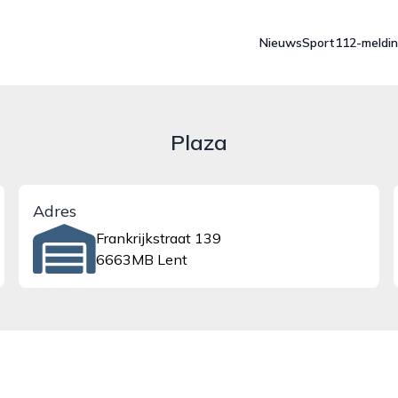
Nieuws
Sport
112-meldi
Plaza
Adres
Frankrijkstraat 139
6663MB Lent