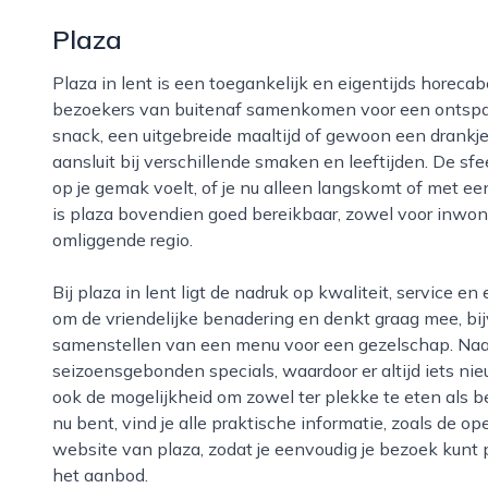
Plaza
Plaza in lent is een toegankelijk en eigentijds horecabedrijf waar buurtbewoners, voorbijgangers en
bezoekers van buitenaf samenkomen voor een ontspan
snack, een uitgebreide maaltijd of gewoon een drankje,
aansluit bij verschillende smaken en leeftijden. De sfee
op je gemak voelt, of je nu alleen langskomt of met een
is plaza bovendien goed bereikbaar, zowel voor inwon
omliggende regio.
Bij plaza in lent ligt de nadruk op kwaliteit, service en een prettige beleving. Het team staat bekend
om de vriendelijke benadering en denkt graag mee, bi
samenstellen van een menu voor een gezelschap. Naast
seizoensgebonden specials, waardoor er altijd iets ni
ook de mogelijkheid om zowel ter plekke te eten als be
nu bent, vind je alle praktische informatie, zoals de op
website van plaza, zodat je eenvoudig je bezoek kunt 
het aanbod.