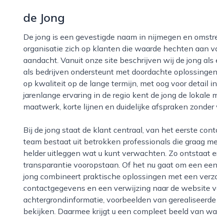
de Jong
De jong is een gevestigde naam in nijmegen en omstreken. Als onafhankelijk bedrijf richt de
organisatie zich op klanten die waarde hechten aan 
aandacht. Vanuit onze site beschrijven wij de jong als 
als bedrijven ondersteunt met doordachte oplossinge
op kwaliteit op de lange termijn, met oog voor detail i
jarenlange ervaring in de regio kent de jong de lokale m
maatwerk, korte lijnen en duidelijke afspraken zonder 
Bij de jong staat de klant centraal, van het eerste contact tot en met de oplevering en nazorg. Het
team bestaat uit betrokken professionals die graag 
helder uitleggen wat u kunt verwachten. Zo ontstaat
transparantie vooropstaan. Of het nu gaat om een eenm
jong combineert praktische oplossingen met een verzo
contactgegevens en een verwijzing naar de website v
achtergrondinformatie, voorbeelden van gerealiseerde
bekijken. Daarmee krijgt u een compleet beeld van wat