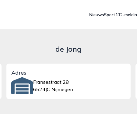
Nieuws
Sport
112-meldi
de Jong
Adres
Fransestraat 28
6524JC Nijmegen