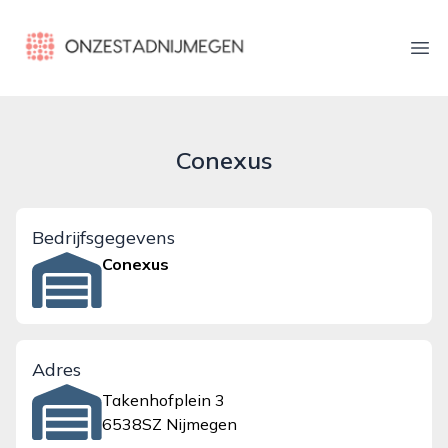
onzestadnijmegen.nl
Ope
Conexus
Bedrijfsgegevens
Conexus
Adres
Takenhofplein 3
6538SZ Nijmegen