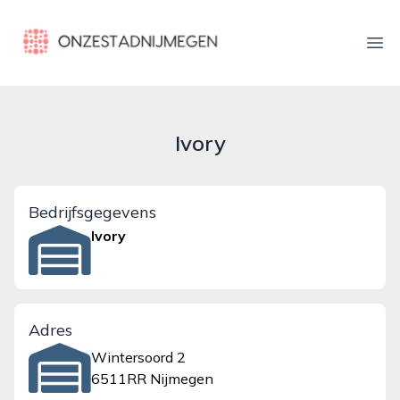
onzestadnijmegen.nl
Ope
Ivory
Bedrijfsgegevens
Ivory
Adres
Wintersoord 2
6511RR Nijmegen