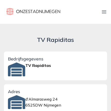
onzestadnijmegen.nl
Ope
TV Rapiditas
Bedrijfsgegevens
TV Rapiditas
Adres
d'Almarasweg 24
6525DW Nijmegen