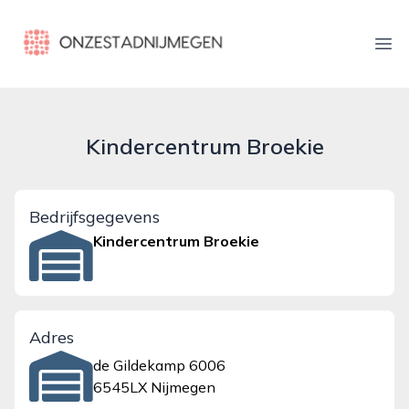
onzestadnijmegen.nl
Ope
Kindercentrum Broekie
Bedrijfsgegevens
Kindercentrum Broekie
Adres
de Gildekamp 6006
6545LX Nijmegen