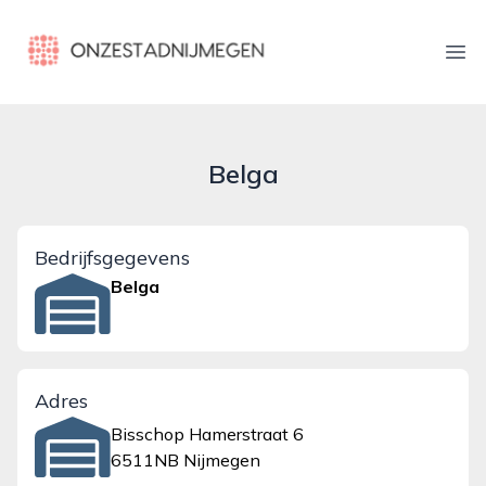
onzestadnijmegen.nl
Ope
Belga
Bedrijfsgegevens
Belga
Adres
Bisschop Hamerstraat 6
6511NB Nijmegen