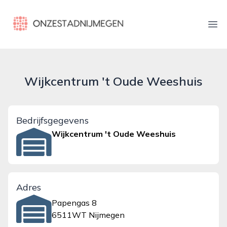
onzestadnijmegen.nl
Ope
Wijkcentrum 't Oude Weeshuis
Bedrijfsgegevens
Wijkcentrum 't Oude Weeshuis
Adres
Papengas 8
6511WT Nijmegen