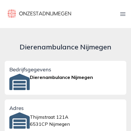
onzestadnijmegen.nl
Ope
Dierenambulance Nijmegen
Bedrijfsgegevens
Dierenambulance Nijmegen
Adres
Thijmstraat 121A
6531CP Nijmegen