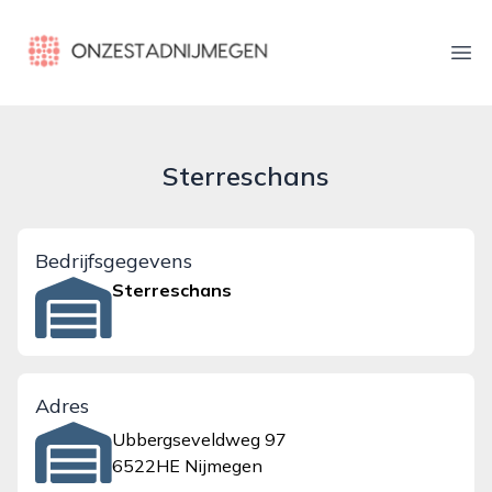
onzestadnijmegen.nl
Ope
Sterreschans
Bedrijfsgegevens
Sterreschans
Adres
Ubbergseveldweg 97
6522HE Nijmegen