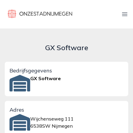
onzestadnijmegen.nl
Ope
GX Software
Bedrijfsgegevens
GX Software
Adres
Wijchenseweg 111
6538SW Nijmegen