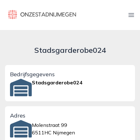
onzestadnijmegen.nl
Ope
Stadsgarderobe024
Bedrijfsgegevens
Stadsgarderobe024
Adres
Molenstraat 99
6511HC Nijmegen