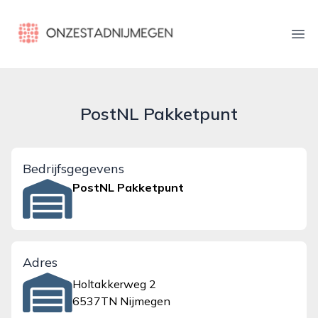
onzestadnijmegen.nl
Ope
PostNL Pakketpunt
Bedrijfsgegevens
PostNL Pakketpunt
Adres
Holtakkerweg 2
6537TN Nijmegen