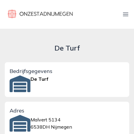
onzestadnijmegen.nl
Ope
De Turf
Bedrijfsgegevens
De Turf
Adres
Malvert 5134
6538DH Nijmegen