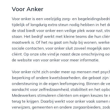
Voor Anker
Voor anker is een veelzijdig zorg- en begeleidingsbedrijf in nijmegen dat zich richt op mensen die
tijdelijk of langdurig extra steun nodig hebben in het d
de stad biedt voor anker een veilige plek waar rust, st
staan. Het bedrijf werkt met kleine teams die hun clië
maatwerk is. Of het nu gaat om hulp bij wonen, werk
sociale contacten, voor anker sluit zoveel mogelijk a
cliënt. Op onze site vind je naast deze omschrijving 
de website van voor anker voor meer informatie.
Voor anker richt zich onder meer op mensen met psychosociale problemen, een licht verstandelijke
beperking of andere kwetsbaarheden, die gebaat zijn b
ondersteuning in de eigen leefomgeving. Binnen de v
aandacht voor zelfredzaamheid, stabiliteit en het opb
Medewerkers stimuleren cliënten om eigen keuzes te 
terug te krijgen. Daarbij werkt voor anker vaak samen
verwijzers, gemeenten en andere zorgaanbieders, zodat