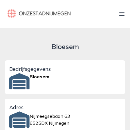
onzestadnijmegen.nl
Ope
Bloesem
Bedrijfsgegevens
Bloesem
Adres
Nijmeegsebaan 63
6525DX Nijmegen