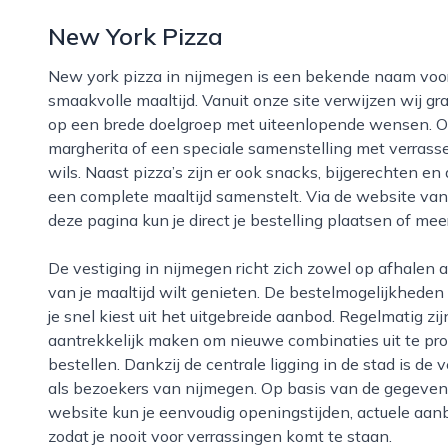
New York Pizza
New york pizza in nijmegen is een bekende naam voor iedereen die trek heeft in een snelle en
smaakvolle maaltijd. Vanuit onze site verwijzen wij gra
op een brede doelgroep met uiteenlopende wensen. Of 
margherita of een speciale samenstelling met verrasse
wils. Naast pizza’s zijn er ook snacks, bijgerechten en
een complete maaltijd samenstelt. Via de website va
deze pagina kun je direct je bestelling plaatsen of mee
De vestiging in nijmegen richt zich zowel op afhalen als bezorgen, waardoor je zelf bepaalt hoe je
van je maaltijd wilt genieten. De bestelmogelijkheden z
je snel kiest uit het uitgebreide aanbod. Regelmatig zi
aantrekkelijk maken om nieuwe combinaties uit te pro
bestellen. Dankzij de centrale ligging in de stad is d
als bezoekers van nijmegen. Op basis van de gegevens 
website kun je eenvoudig openingstijden, actuele aan
zodat je nooit voor verrassingen komt te staan.