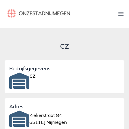
onzestadnijmegen.nl
Ope
CZ
Bedrijfsgegevens
CZ
Adres
Ziekerstraat 84
6511LJ Nijmegen