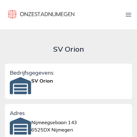
onzestadnijmegen.nl
Ope
SV Orion
Bedrijfsgegevens
SV Orion
Adres
Nijmeegsebaan 143
6525DX Nijmegen