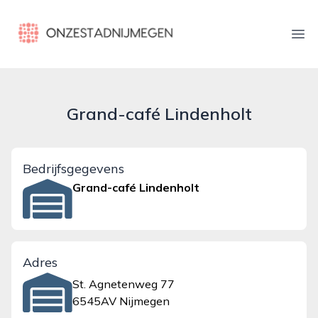
onzestadnijmegen.nl
Ope
Grand-café Lindenholt
Bedrijfsgegevens
Grand-café Lindenholt
Adres
St. Agnetenweg 77
6545AV Nijmegen