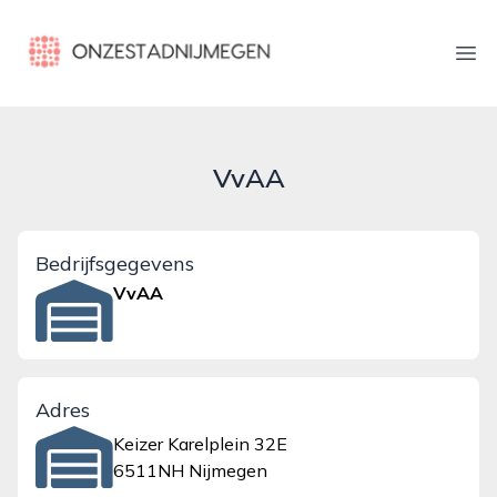
onzestadnijmegen.nl
Ope
VvAA
Bedrijfsgegevens
VvAA
Adres
Keizer Karelplein 32E
6511NH Nijmegen