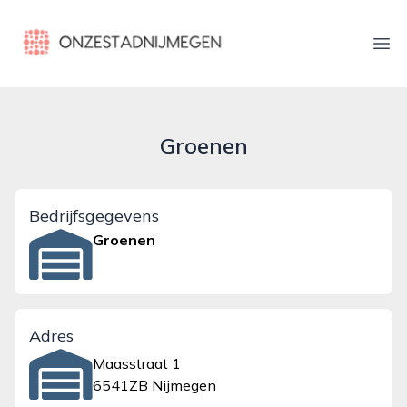
onzestadnijmegen.nl
Ope
Groenen
Bedrijfsgegevens
Groenen
Adres
Maasstraat 1
6541ZB Nijmegen